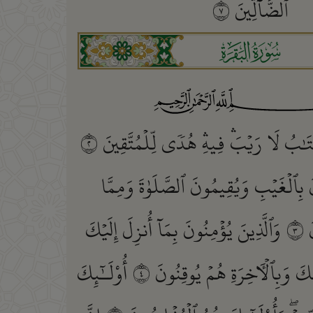
ٱلضَّآلِّينَ
٧
ﮎ
َٰبُ لَا رَيۡبَۛ فِيهِۛ هُدٗى لِّلۡمُتَّقِينَ
٢
َ بِٱلۡغَيۡبِ وَيُقِيمُونَ ٱلصَّلَوٰةَ وَمِمَّا
َ
٣
وَٱلَّذِينَ يُؤۡمِنُونَ بِمَآ أُنزِلَ إِلَيۡكَ
ِكَ وَبِٱلۡأٓخِرَةِ هُمۡ يُوقِنُونَ
٤
أُوْلَـٰٓئِكَ