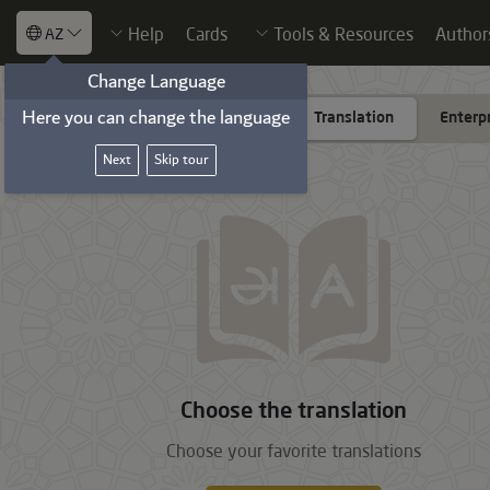
Help
Cards
Tools & Resources
Author
AZ
Change Language
Here you can change the language
Add translate
Translation
Enterp
Next
Skip tour
Choose the translation
Choose your favorite translations