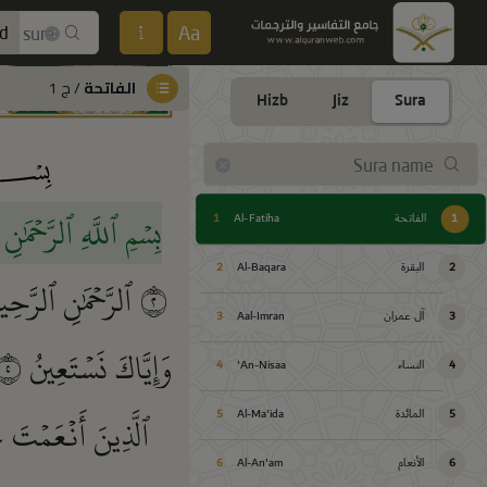
Aa
d
الفاتحة
/ ج 1
Hizb
Jiz
Sura
بِسۡمِ ٱللَّهِ ٱلرَّحۡمَٰن
1
الفاتحة
Al-Fatiha
1
2
البقرة
Al-Baqara
2
٢
ٱلرَّحۡمَٰنِ ٱلرَّحِ
3
آل عمران
Aal-Imran
3
وَإِيَّاكَ نَسۡتَعِينُ
٥
4
النساء
An-Nisaa'
4
ٱلَّذِينَ أَنۡعَمۡتَ 
5
المائدة
Al-Ma'ida
5
6
الأنعام
Al-An'am
6