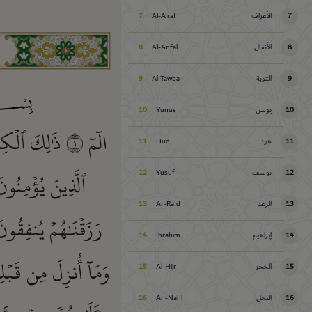
7
الأعراف
Al-A'raf
7
8
الأنفال
Al-Anfal
8
9
التوبة
Al-Tawba
9
10
يونس
Yunus
10
الٓمٓ
١
ذَٰلِكَ ٱلۡكِت
11
هود
Hud
11
ٱلَّذِينَ يُؤۡمِنُون
12
يوسف
Yusuf
12
13
الرعد
Ar-Ra'd
13
رَزَقۡنَٰهُمۡ يُنفِقُون
14
إبراهيم
Ibrahim
14
وَمَآ أُنزِلَ مِن قَبۡل
15
الحجر
Al-Hijr
15
16
النحل
An-Nahl
16