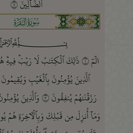
ٱلضَّآلِّينَ
٧
ﮎ
الٓمٓ
١
ذَٰلِكَ ٱلۡكِتَٰبُ لَا رَيۡبَۛ فِيهِۛ هُ
ٱلَّذِينَ يُؤۡمِنُونَ بِٱلۡغَيۡبِ وَيُقِيمُونَ ٱ
رَزَقۡنَٰهُمۡ يُنفِقُونَ
٣
وَٱلَّذِينَ يُؤۡمِنُونَ
وَمَآ أُنزِلَ مِن قَبۡلِكَ وَبِٱلۡأٓخِرَةِ هُمۡ يُ