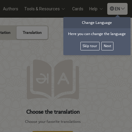
Authors
Tools & Resources
Cards
Help
EN
Change Language
tation
Translation
Add translate
Here you can change the language
Skip tour
Next
Choose the translation
Choose your favorite translations