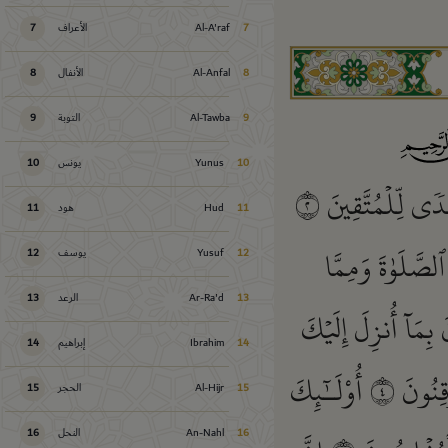
7
Al-A'raf
الأعراف
7
8
Al-Anfal
الأنفال
8
9
Al-Tawba
التوبة
9
10
Yunus
يونس
10
دٗى لِّلۡمُتَّقِينَ
٢
11
Hud
هود
11
لصَّلَوٰةَ وَمِمَّا
12
Yusuf
يوسف
12
13
Ar-Ra'd
الرعد
13
 بِمَآ أُنزِلَ إِلَيۡكَ
14
Ibrahim
إبراهيم
14
وقِنُونَ
٤
أُوْلَـٰٓئِكَ
15
Al-Hijr
الحجر
15
16
An-Nahl
النحل
16