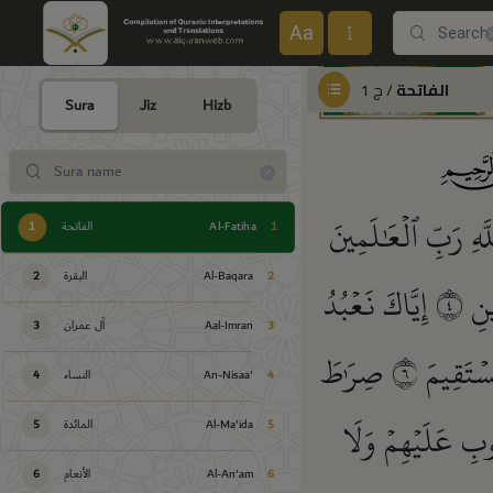
Aa
الفاتحة
/ ج 1
Sura
Jiz
Hizb
لَّهِ رَبِّ ٱلۡعَٰلَمِينَ
1
Al-Fatiha
الفاتحة
1
2
Al-Baqara
البقرة
2
ِينِ
٤
إِيَّاكَ نَعۡبُدُ
3
Aal-Imran
آل عمران
3
سۡتَقِيمَ
٦
صِرَٰطَ
4
An-Nisaa'
النساء
4
وبِ عَلَيۡهِمۡ وَلَا
5
Al-Ma'ida
المائدة
5
6
Al-An'am
الأنعام
6