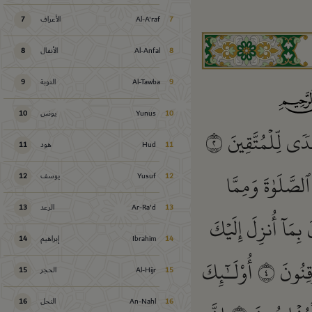
7
Al-A'raf
الأعراف
7
8
Al-Anfal
الأنفال
8
9
Al-Tawba
التوبة
9
10
Yunus
يونس
10
دٗى لِّلۡمُتَّقِينَ
٢
11
Hud
هود
11
لصَّلَوٰةَ وَمِمَّا
12
Yusuf
يوسف
12
13
Ar-Ra'd
الرعد
13
 بِمَآ أُنزِلَ إِلَيۡكَ
14
Ibrahim
إبراهيم
14
وقِنُونَ
٤
أُوْلَـٰٓئِكَ
15
Al-Hijr
الحجر
15
16
An-Nahl
النحل
16