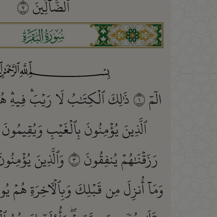
ٱلضَّآلِّينَ
٧
ﮎ
الٓمٓ
١
ذَٰلِكَ ٱلۡكِتَٰبُ لَا رَيۡبَۛ فِيهِۛ هُ
ٱلَّذِينَ يُؤۡمِنُونَ بِٱلۡغَيۡبِ وَيُقِيمُونَ ٱ
رَزَقۡنَٰهُمۡ يُنفِقُونَ
٣
وَٱلَّذِينَ يُؤۡمِنُونَ
وَمَآ أُنزِلَ مِن قَبۡلِكَ وَبِٱلۡأٓخِرَةِ هُمۡ يُ