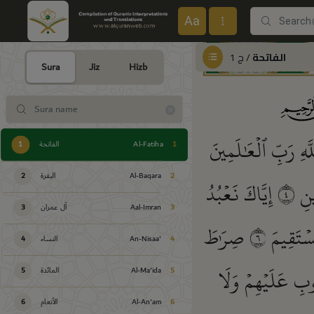
Aa
الفاتحة
/ ج 1
Sura
Jiz
Hizb
لَّهِ رَبِّ ٱلۡعَٰلَمِينَ
1
Al-Fatiha
الفاتحة
1
2
Al-Baqara
البقرة
2
ِينِ
٤
إِيَّاكَ نَعۡبُدُ
3
Aal-Imran
آل عمران
3
سۡتَقِيمَ
٦
صِرَٰطَ
4
An-Nisaa'
النساء
4
وبِ عَلَيۡهِمۡ وَلَا
5
Al-Ma'ida
المائدة
5
6
Al-An'am
الأنعام
6