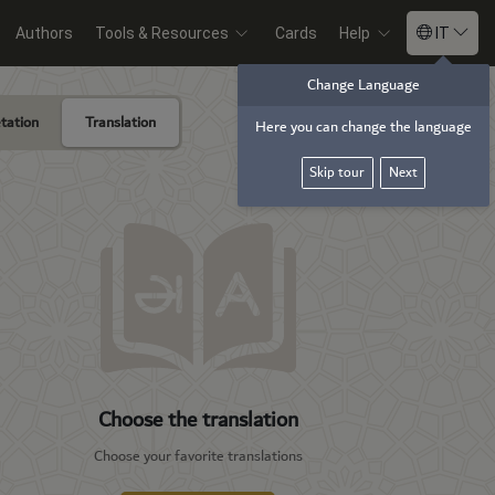
Authors
Tools & Resources
Cards
Help
IT
Change Language
tation
Translation
Add translate
Here you can change the language
Skip tour
Next
Choose the translation
Choose your favorite translations