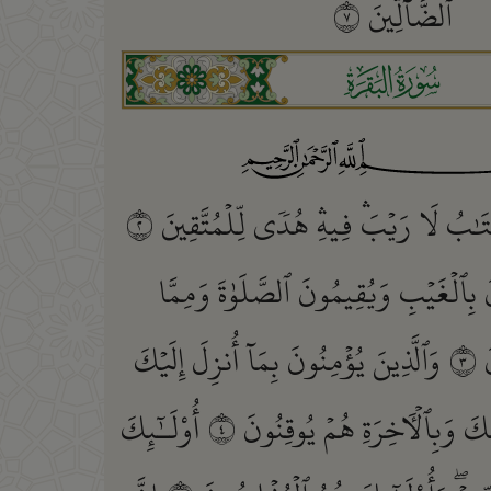
ٱلضَّآلِّينَ
٧
ﮎ
َٰبُ لَا رَيۡبَۛ فِيهِۛ هُدٗى لِّلۡمُتَّقِينَ
٢
َ بِٱلۡغَيۡبِ وَيُقِيمُونَ ٱلصَّلَوٰةَ وَمِمَّا
َ
٣
وَٱلَّذِينَ يُؤۡمِنُونَ بِمَآ أُنزِلَ إِلَيۡكَ
ِكَ وَبِٱلۡأٓخِرَةِ هُمۡ يُوقِنُونَ
٤
أُوْلَـٰٓئِكَ