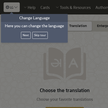
Help
Cards
Tools & Resources
Author
LG
Change Language
Here you can change the language
Add translate
Translation
Enterp
Next
Skip tour
Choose the translation
Choose your favorite translations