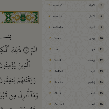
7
الأعراف
Al-A'raf
7
8
الأنفال
Al-Anfal
8
9
التوبة
Al-Tawba
9
10
يونس
Yunus
10
الٓمٓ
١
ذَٰلِكَ ٱلۡكِت
11
هود
Hud
11
ٱلَّذِينَ يُؤۡمِنُون
12
يوسف
Yusuf
12
13
الرعد
Ar-Ra'd
13
رَزَقۡنَٰهُمۡ يُنفِقُون
14
إبراهيم
Ibrahim
14
وَمَآ أُنزِلَ مِن قَبۡل
15
الحجر
Al-Hijr
15
16
النحل
An-Nahl
16