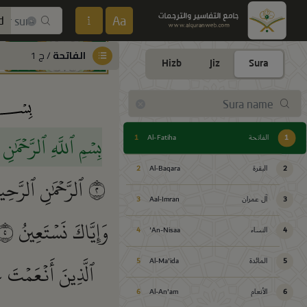
Aa
d
الفاتحة
/ ج 1
Hizb
Jiz
Sura
بِسۡمِ ٱللَّهِ ٱلرَّحۡمَٰن
1
الفاتحة
Al-Fatiha
1
2
البقرة
Al-Baqara
2
٢
ٱلرَّحۡمَٰنِ ٱلرَّحِ
3
آل عمران
Aal-Imran
3
وَإِيَّاكَ نَسۡتَعِينُ
٥
4
النساء
An-Nisaa'
4
ٱلَّذِينَ أَنۡعَمۡتَ 
5
المائدة
Al-Ma'ida
5
6
الأنعام
Al-An'am
6