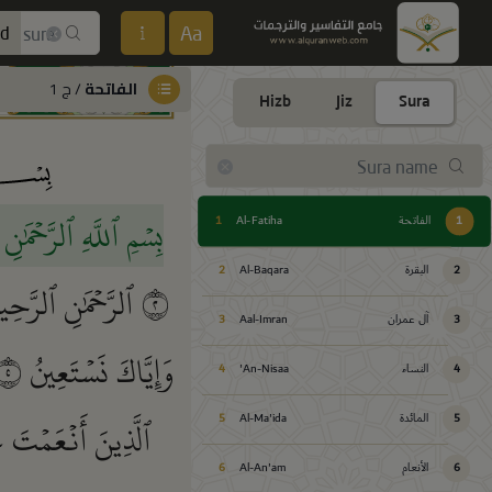
Aa
ed
الفاتحة
/ ج 1
Hizb
Jiz
Sura
بِسۡمِ ٱللَّهِ ٱلرَّحۡمَٰن
1
الفاتحة
Al-Fatiha
1
2
البقرة
Al-Baqara
2
٢
ٱلرَّحۡمَٰنِ ٱلرَّحِ
3
آل عمران
Aal-Imran
3
وَإِيَّاكَ نَسۡتَعِينُ
٥
4
النساء
An-Nisaa'
4
ٱلَّذِينَ أَنۡعَمۡتَ 
5
المائدة
Al-Ma'ida
5
6
الأنعام
Al-An'am
6