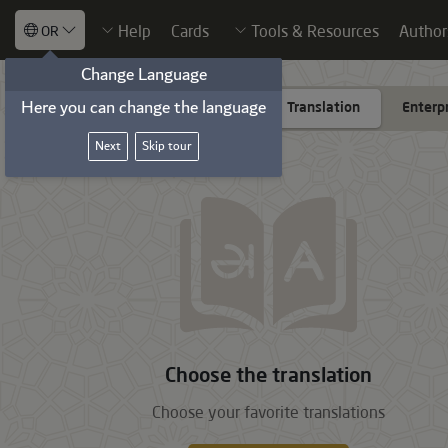
Help
Cards
Tools & Resources
Author
OR
Change Language
Here you can change the language
Add translate
Translation
Enterp
Next
Skip tour
Choose the translation
Choose your favorite translations