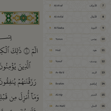
7
الأعراف
Al-A'raf
7
8
الأنفال
Al-Anfal
8
9
التوبة
Al-Tawba
9
10
يونس
Yunus
10
الٓمٓ
١
ذَٰلِكَ ٱلۡكِت
11
هود
Hud
11
ٱلَّذِينَ يُؤۡمِنُون
12
يوسف
Yusuf
12
13
الرعد
Ar-Ra'd
13
رَزَقۡنَٰهُمۡ يُنفِقُون
14
إبراهيم
Ibrahim
14
وَمَآ أُنزِلَ مِن قَبۡل
15
الحجر
Al-Hijr
15
16
النحل
An-Nahl
16