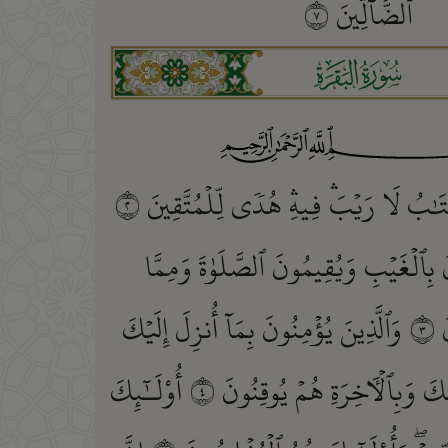
ٱلضَّآلِّينَ
٧
ﮎ
َٰبُ لَا رَيۡبَۛ فِيهِۛ هُدٗى لِّلۡمُتَّقِينَ
٢
َ بِٱلۡغَيۡبِ وَيُقِيمُونَ ٱلصَّلَوٰةَ وَمِمَّا
َ
٣
وَٱلَّذِينَ يُؤۡمِنُونَ بِمَآ أُنزِلَ إِلَيۡكَ
ِكَ وَبِٱلۡأٓخِرَةِ هُمۡ يُوقِنُونَ
٤
أُوْلَـٰٓئِكَ