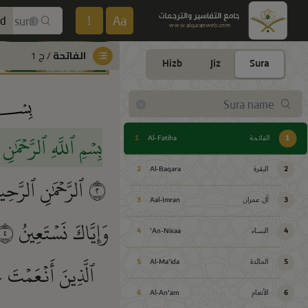
Aa
ed
الفاتحة
/ ج 1
Hizb
Jiz
Sura
بِسۡمِ ٱللَّهِ ٱلرَّحۡمَٰن
1
الفاتحة
Al-Fatiha
1
2
البقرة
Al-Baqara
2
٢
ٱلرَّحۡمَٰنِ ٱلرَّحِ
3
آل عمران
Aal-Imran
3
وَإِيَّاكَ نَسۡتَعِينُ
٥
4
النساء
An-Nisaa'
4
ٱلَّذِينَ أَنۡعَمۡتَ 
5
المائدة
Al-Ma'ida
5
6
الأنعام
Al-An'am
6