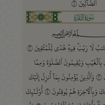
ٱلضَّآلِّينَ
٧
ﮎ
َٰبُ لَا رَيۡبَۛ فِيهِۛ هُدٗى لِّلۡمُتَّقِينَ
٢
َ بِٱلۡغَيۡبِ وَيُقِيمُونَ ٱلصَّلَوٰةَ وَمِمَّا
َ
٣
وَٱلَّذِينَ يُؤۡمِنُونَ بِمَآ أُنزِلَ إِلَيۡكَ
ِكَ وَبِٱلۡأٓخِرَةِ هُمۡ يُوقِنُونَ
٤
أُوْلَـٰٓئِكَ