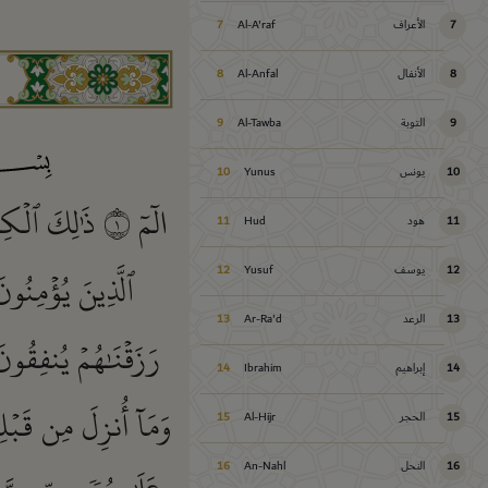
7
الأعراف
Al-A'raf
7
8
الأنفال
Al-Anfal
8
9
التوبة
Al-Tawba
9
10
يونس
Yunus
10
الٓمٓ
١
ذَٰلِكَ ٱلۡكِت
11
هود
Hud
11
ٱلَّذِينَ يُؤۡمِنُون
12
يوسف
Yusuf
12
13
الرعد
Ar-Ra'd
13
رَزَقۡنَٰهُمۡ يُنفِقُون
14
إبراهيم
Ibrahim
14
وَمَآ أُنزِلَ مِن قَبۡل
15
الحجر
Al-Hijr
15
16
النحل
An-Nahl
16