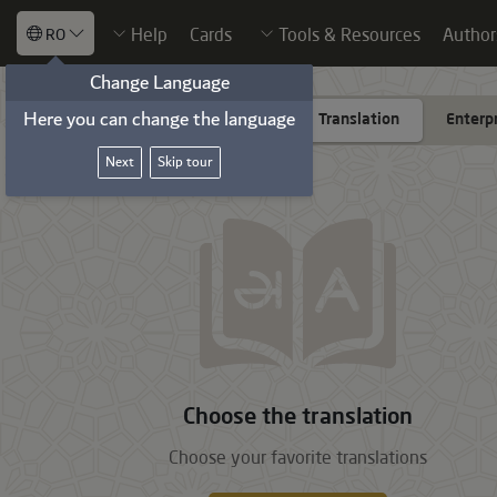
Help
Cards
Tools & Resources
Author
RO
Change Language
Here you can change the language
Add translate
Translation
Enterp
Next
Skip tour
Choose the translation
Choose your favorite translations