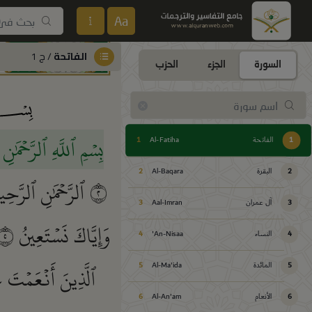
Aa
الفاتحة
/ ج 1
السورة
الجزء
الحزب
بِسۡمِ ٱللَّهِ ٱلرَّحۡمَٰن
1
الفاتحة
Al-Fatiha
1
2
البقرة
Al-Baqara
2
٢
ٱلرَّحۡمَٰنِ ٱلرَّحِ
3
آل عمران
Aal-Imran
3
وَإِيَّاكَ نَسۡتَعِينُ
٥
4
النساء
An-Nisaa'
4
ٱلَّذِينَ أَنۡعَمۡتَ 
5
المائدة
Al-Ma'ida
5
6
الأنعام
Al-An'am
6