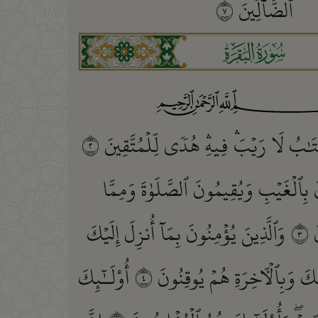
ٱلضَّآلِّينَ
٧
ﮎ
َٰبُ لَا رَيۡبَۛ فِيهِۛ هُدٗى لِّلۡمُتَّقِينَ
٢
َ بِٱلۡغَيۡبِ وَيُقِيمُونَ ٱلصَّلَوٰةَ وَمِمَّا
َ
٣
وَٱلَّذِينَ يُؤۡمِنُونَ بِمَآ أُنزِلَ إِلَيۡكَ
ِكَ وَبِٱلۡأٓخِرَةِ هُمۡ يُوقِنُونَ
٤
أُوْلَـٰٓئِكَ