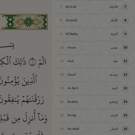
7
الأعراف
Al-A'raf
7
8
الأنفال
Al-Anfal
8
9
التوبة
Al-Tawba
9
10
يونس
Yunus
10
الٓمٓ
١
ذَٰلِكَ ٱلۡكِت
11
هود
Hud
11
ٱلَّذِينَ يُؤۡمِنُون
12
يوسف
Yusuf
12
13
الرعد
Ar-Ra'd
13
رَزَقۡنَٰهُمۡ يُنفِقُون
14
إبراهيم
Ibrahim
14
وَمَآ أُنزِلَ مِن قَبۡل
15
الحجر
Al-Hijr
15
16
النحل
An-Nahl
16