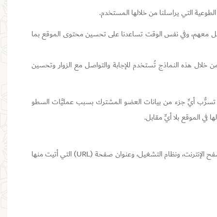
الطوعية التي يراسلنا من خلالها المستخدم.
لتواصل معهم، وفي نفس الوقت تساعدنا على تحسين محتوى الموقع بما
ن خلال هذه النماذج تُستخدم للإجابة والتواصل مع الزوار وتحسين
َة تسرُّب أيِّ جزء من بيانات العضو المشترك بسبب عمليَّات السطو
في الموقع بلا أيِّ مقابل.
بتسجيل بعض المعلومات آليا حول الزوار. مثل تاريخ ووقت الزيارة، ورقم IP الخاص بك، واسم متصفح الإنترنت، ونظام التشغيل، وعنوان صفحة (URL) التي أتيت منها