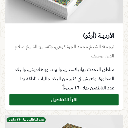
الأرديـــة (اُردُو)
ترجمـة: الشيخ محمد الجوناكرهي، وتفسير: الشيخ صلاح
الدين يوسف
مناطق التحدث بها: باكستان، والهند، وبنغلاديش، والبلاد
المجاورة، وتعيش في كثير من البلاد جاليات ناطقة بها
عدد الناطقين بها: ١٦٠ مليوناً
اقرأ التفاصيل
عدد الناطقين بها: ١٦٠ مليوناً