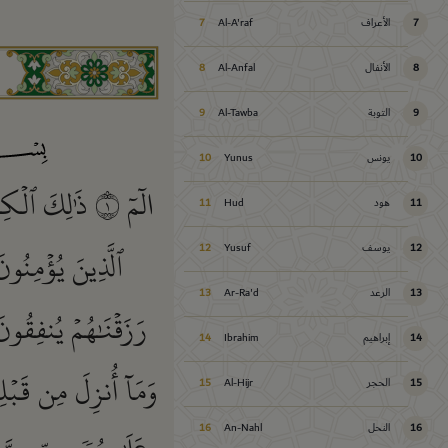
7
الأعراف
Al-A'raf
7
8
الأنفال
Al-Anfal
8
9
التوبة
Al-Tawba
9
10
يونس
Yunus
10
الٓمٓ
١
ذَٰلِكَ ٱلۡكِت
11
هود
Hud
11
ٱلَّذِينَ يُؤۡمِنُون
12
يوسف
Yusuf
12
13
الرعد
Ar-Ra'd
13
رَزَقۡنَٰهُمۡ يُنفِقُون
14
إبراهيم
Ibrahim
14
وَمَآ أُنزِلَ مِن قَبۡل
15
الحجر
Al-Hijr
15
16
النحل
An-Nahl
16