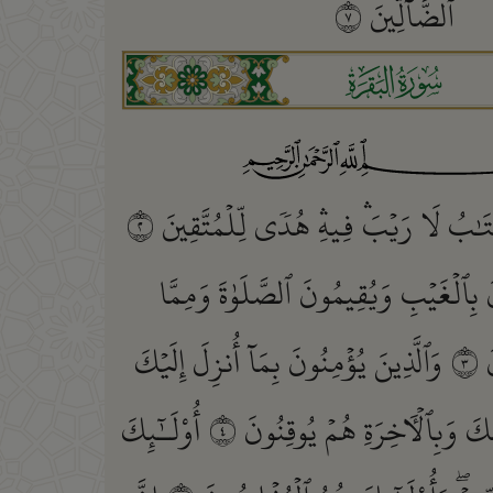
ٱلضَّآلِّينَ
٧
ﮎ
َٰبُ لَا رَيۡبَۛ فِيهِۛ هُدٗى لِّلۡمُتَّقِينَ
٢
َ بِٱلۡغَيۡبِ وَيُقِيمُونَ ٱلصَّلَوٰةَ وَمِمَّا
َ
٣
وَٱلَّذِينَ يُؤۡمِنُونَ بِمَآ أُنزِلَ إِلَيۡكَ
ِكَ وَبِٱلۡأٓخِرَةِ هُمۡ يُوقِنُونَ
٤
أُوْلَـٰٓئِكَ