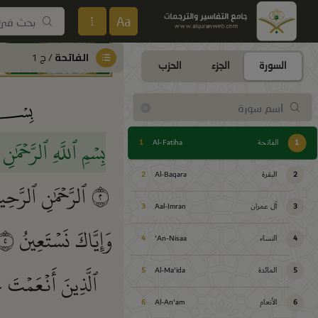
Aa
الفاتحة
/ ج 1
السورة
الجزء
الحزب
بِسۡمِ ٱللَّهِ ٱلرَّحۡمَٰن
1
الفاتحة
Al-Fatiha
1
2
البقرة
Al-Baqara
2
٢
ٱلرَّحۡمَٰنِ ٱلرَّحِ
3
آل عمران
Aal-Imran
3
وَإِيَّاكَ نَسۡتَعِينُ
٥
4
النساء
An-Nisaa'
4
ٱلَّذِينَ أَنۡعَمۡتَ 
5
المائدة
Al-Ma'ida
5
6
الأنعام
Al-An'am
6