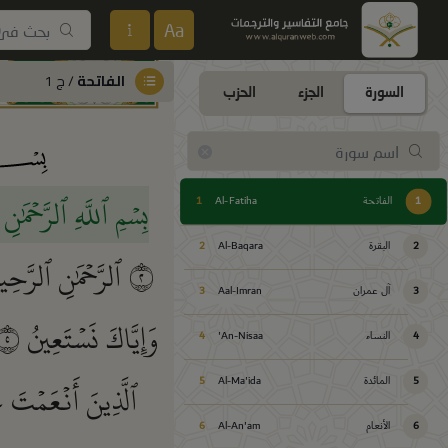
Aa
الفاتحة
/ ج 1
السورة
الجزء
الحزب
بِسۡمِ ٱللَّهِ ٱلرَّحۡمَٰن
1
الفاتحة
Al-Fatiha
1
2
البقرة
Al-Baqara
2
٢
ٱلرَّحۡمَٰنِ ٱلرَّحِ
3
آل عمران
Aal-Imran
3
وَإِيَّاكَ نَسۡتَعِينُ
٥
4
النساء
An-Nisaa'
4
ٱلَّذِينَ أَنۡعَمۡتَ 
5
المائدة
Al-Ma'ida
5
6
الأنعام
Al-An'am
6