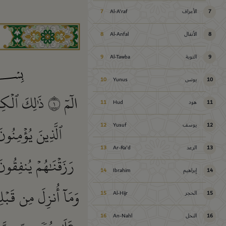
7
الأعراف
Al-A'raf
7
8
الأنفال
Al-Anfal
8
9
التوبة
Al-Tawba
9
10
يونس
Yunus
10
الٓمٓ
١
ذَٰلِكَ ٱلۡكِت
11
هود
Hud
11
ٱلَّذِينَ يُؤۡمِنُون
12
يوسف
Yusuf
12
13
الرعد
Ar-Ra'd
13
رَزَقۡنَٰهُمۡ يُنفِقُون
14
إبراهيم
Ibrahim
14
وَمَآ أُنزِلَ مِن قَبۡل
15
الحجر
Al-Hijr
15
16
النحل
An-Nahl
16