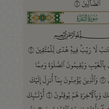
ٱلضَّآلِّينَ
٧
ﮎ
َٰبُ لَا رَيۡبَۛ فِيهِۛ هُدٗى لِّلۡمُتَّقِينَ
٢
َ بِٱلۡغَيۡبِ وَيُقِيمُونَ ٱلصَّلَوٰةَ وَمِمَّا
َ
٣
وَٱلَّذِينَ يُؤۡمِنُونَ بِمَآ أُنزِلَ إِلَيۡكَ
ِكَ وَبِٱلۡأٓخِرَةِ هُمۡ يُوقِنُونَ
٤
أُوْلَـٰٓئِكَ