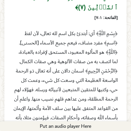
ٱلضَّاۤلِّینَ (٧)﴾
[الفاتحة: ١-٧]
﴿بِسْمِ اللَّهِ﴾ أي: أبتدئ بكل اسم لله تعالى، لأن لفظ
﴿اسم﴾ مفرد مضاف، فيعم جميع الأسماء [الحسنى].
﴿اللَّهِ﴾ هو المألوه المعبود، المستحق لإفراده بالعبادة،
لما اتصف به من صفات الألوهية وهي صفات الكمال.
﴿الرَّحْمَنِ الرَّحِيمِ﴾ اسمان دالان على أنه تعالى ذو الرحمة
الواسعة العظيمة التي وسعت كل شيء، وعمت كل
حي، وكتبها للمتقين المتبعين لأنبيائه ورسله. فهؤلاء لهم
الرحمة المطلقة، ومن عداهم فلهم نصيب منها. واعلم أن
من القواعد المتفق عليها بين سلف الأمة وأئمتها، الإيمان
بأسماء الله وصفاته، وأحكام الصفات. فيؤمنون مثلا، بأنه
Put an audio player Here
رحمن رحيم، ذو الرحمة التي اتصف بها، المتعلقة