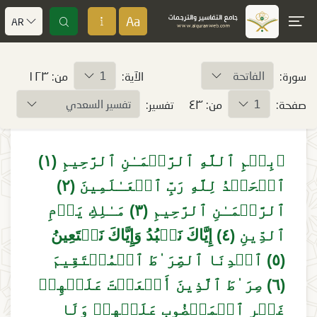
Aa
AR
سورة:
الآية:
من: ١٢٣
صفحة:
من: ٤٣
تفسير:
﴿بِسۡمِ ٱللَّهِ ٱلرَّحۡمَـٰنِ ٱلرَّحِیمِ (١)
ٱلۡحَمۡدُ لِلَّهِ رَبِّ ٱلۡعَـٰلَمِینَ (٢)
ٱلرَّحۡمَـٰنِ ٱلرَّحِیمِ (٣) مَـٰلِكِ یَوۡمِ
ٱلدِّینِ (٤) إِیَّاكَ نَعۡبُدُ وَإِیَّاكَ نَسۡتَعِینُ
(٥) ٱهۡدِنَا ٱلصِّرَ ٰ⁠طَ ٱلۡمُسۡتَقِیمَ
(٦) صِرَ ٰ⁠طَ ٱلَّذِینَ أَنۡعَمۡتَ عَلَیۡهِمۡ
غَیۡرِ ٱلۡمَغۡضُوبِ عَلَیۡهِمۡ وَلَا